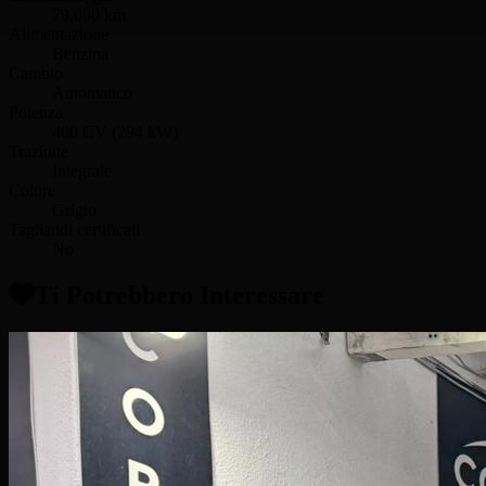
79.000 km
Alimentazione
Benzina
Cambio
Automatico
Potenza
400 CV (294 kW)
Trazione
Integrale
Colore
Grigio
Tagliandi certificati
No
Ti Potrebbero Interessare