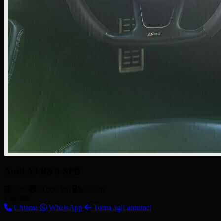
Audi A3 RS 3 SPB
2019
79.000 km
Benzina
€34.999
Chiama
WhatsApp
Torna agli annunci