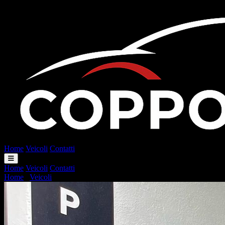
Home
Veicoli
Contatti
Home
Veicoli
Contatti
Home
/
Veicoli
/
Citroën C3 PureTech 83 S&S Shine