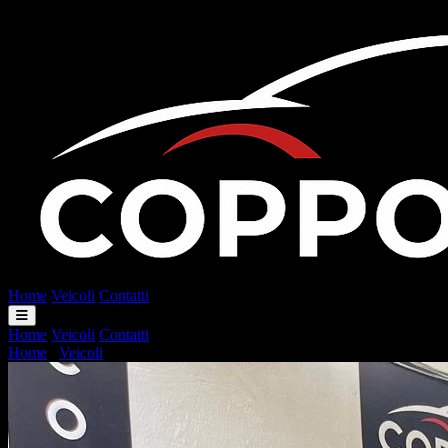
Home
Veicoli
Contatti
Home
Veicoli
Contatti
Home
/
Veicoli
/
Peugeot 208 1.2 puretech Allure Pack